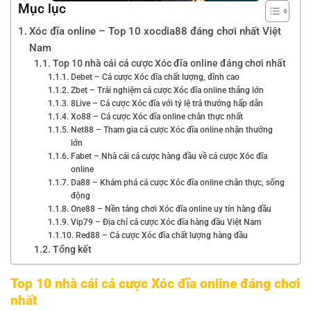
Mục lục
Xóc đĩa online – Top 10 xocdia88 đáng chơi nhất Việt
Nam
Top 10 nhà cái cá cược Xóc đĩa online đáng chơi nhất
Debet – Cá cược Xóc đĩa chất lượng, đỉnh cao
Zbet – Trải nghiệm cá cược Xóc đĩa online thắng lớn
8Live – Cá cược Xóc đĩa với tỷ lệ trả thưởng hấp dẫn
Xo88 – Cá cược Xóc đĩa online chân thực nhất
Net88 – Tham gia cá cược Xóc đĩa online nhận thưởng
lớn
Fabet – Nhà cái cá cược hàng đầu về cá cược Xóc đĩa
online
Da88 – Khám phá cá cược Xóc đĩa online chân thực, sống
động
One88 – Nền tảng chơi Xóc đĩa online uy tín hàng đầu
Vip79 – Địa chỉ cá cược Xóc đĩa hàng đầu Việt Nam
Red88 – Cá cược Xóc đĩa chất lượng hàng đầu
Tổng kết
Top 10 nhà cái cá cược Xóc đĩa online đáng chơi
nhất