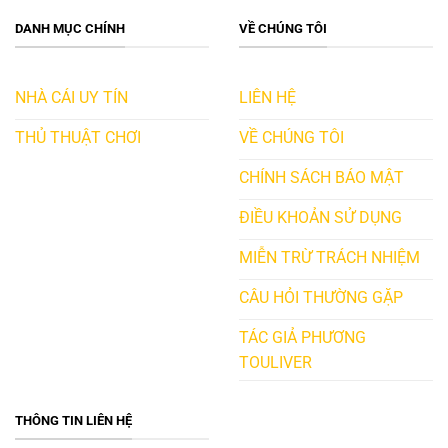
DANH MỤC CHÍNH
VỀ CHÚNG TÔI
NHÀ CÁI UY TÍN
LIÊN HỆ
THỦ THUẬT CHƠI
VỀ CHÚNG TÔI
CHÍNH SÁCH BÁO MẬT
ĐIỀU KHOẢN SỬ DỤNG
MIỄN TRỪ TRÁCH NHIỆM
CÂU HỎI THƯỜNG GẶP
TÁC GIẢ PHƯƠNG
TOULIVER
THÔNG TIN LIÊN HỆ