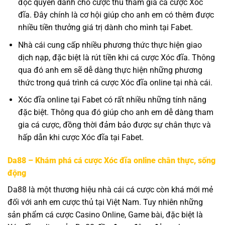
độc quyền dành cho cược thủ tham gia cá cược Xóc
đĩa. Đây chính là cơ hội giúp cho anh em có thêm được
nhiều tiền thưởng giá trị dành cho mình tại Fabet.
Nhà cái cung cấp nhiều phương thức thực hiện giao
dịch nạp, đặc biệt là rút tiền khi cá cược Xóc đĩa. Thông
qua đó anh em sẽ dễ dàng thực hiện những phương
thức trong quá trình cá cược Xóc đĩa online tại nhà cái.
Xóc đĩa online tại Fabet có rất nhiều những tính năng
đặc biệt. Thông qua đó giúp cho anh em dễ dàng tham
gia cá cược, đồng thời đảm bảo được sự chân thực và
hấp dẫn khi cược Xóc đĩa tại Fabet.
Da88 – Khám phá cá cược Xóc đĩa online chân thực, sống
động
Da88 là một thương hiệu nhà cái cá cược còn khá mới mẻ
đối với anh em cược thủ tại Việt Nam. Tuy nhiên những
sản phẩm cá cược Casino Online, Game bài, đặc biệt là