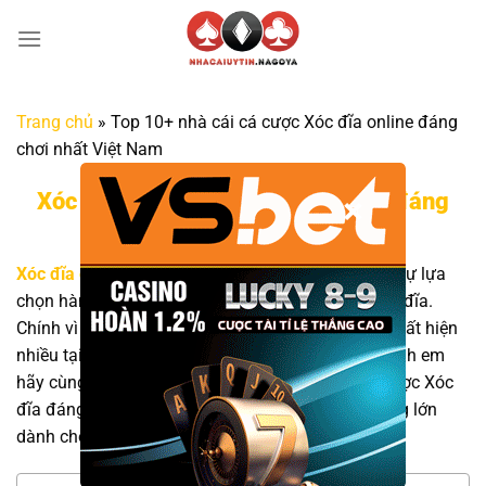
Skip
to
content
Trang chủ
»
Top 10+ nhà cái cá cược Xóc đĩa online đáng
chơi nhất Việt Nam
Xóc đĩa online – Top 10 xocdia88 đáng
×
chơi nhất Việt Nam
Xóc đĩa online
hiện nay đang là một trong những sự lựa
chọn hàng đầu của anh em yêu thích cá cược Xóc đĩa.
Chính vì vậy nhà cái cá cược Xóc đĩa ngày càng xuất hiện
nhiều tại thị trường Việt Nam. Ở bài viết sau đây anh em
hãy cùng chúng tôi đi tìm ra top 10+ nhà cái cá cược Xóc
đĩa đáng chơi nhất tại Việt Nam để nhận về thưởng lớn
dành cho mình nhé!