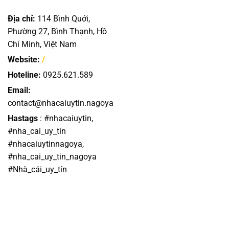
Địa chỉ:
114 Bình Quới,
Phường 27, Bình Thạnh, Hồ
Chí Minh, Việt Nam
Website:
/
Hoteline:
0925.621.589
Email:
contact@nhacaiuytin.nagoya
Hastags
: #nhacaiuytin,
#nha_cai_uy_tin
#nhacaiuytinnagoya,
#nha_cai_uy_tin_nagoya
#Nhà_cái_uy_tín