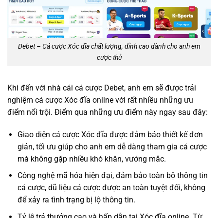
Debet – Cá cược Xóc đĩa chất lượng, đỉnh cao dành cho anh em
cược thủ
Khi đến với nhà cái cá cược Debet, anh em sẽ được trải
nghiệm cá cược Xóc đĩa online với rất nhiều những ưu
điểm nổi trội. Điểm qua những ưu điểm này ngay sau đây:
Giao diện cá cược Xóc đĩa được đảm bảo thiết kế đơn
giản, tối ưu giúp cho anh em dễ dàng tham gia cá cược
mà không gặp nhiều khó khăn, vướng mắc.
Công nghệ mã hóa hiện đại, đảm bảo toàn bộ thông tin
cá cược, dũ liệu cá cược được an toàn tuyệt đối, không
để xảy ra tình trạng bị lộ thông tin.
Tỷ lệ trả thưởng cao và hấp dẫn tại Xóc đĩa online. Từ