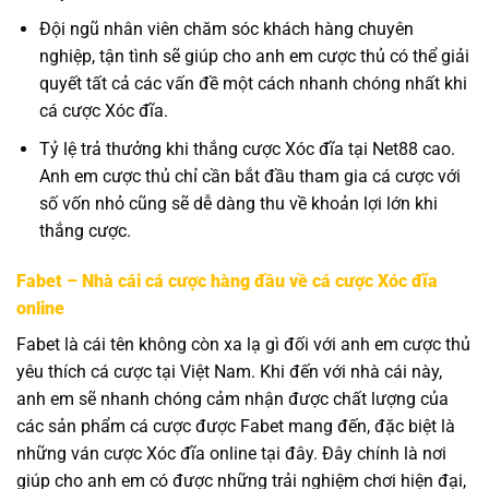
Đội ngũ nhân viên chăm sóc khách hàng chuyên
nghiệp, tận tình sẽ giúp cho anh em cược thủ có thể giải
quyết tất cả các vấn đề một cách nhanh chóng nhất khi
cá cược Xóc đĩa.
Tỷ lệ trả thưởng khi thắng cược Xóc đĩa tại Net88 cao.
Anh em cược thủ chỉ cần bắt đầu tham gia cá cược với
số vốn nhỏ cũng sẽ dễ dàng thu về khoản lợi lớn khi
thắng cược.
Fabet – Nhà cái cá cược hàng đầu về cá cược Xóc đĩa
online
Fabet là cái tên không còn xa lạ gì đối với anh em cược thủ
yêu thích cá cược tại Việt Nam. Khi đến với nhà cái này,
anh em sẽ nhanh chóng cảm nhận được chất lượng của
các sản phẩm cá cược được Fabet mang đến, đặc biệt là
những ván cược Xóc đĩa online tại đây. Đây chính là nơi
giúp cho anh em có được những trải nghiệm chơi hiện đại,