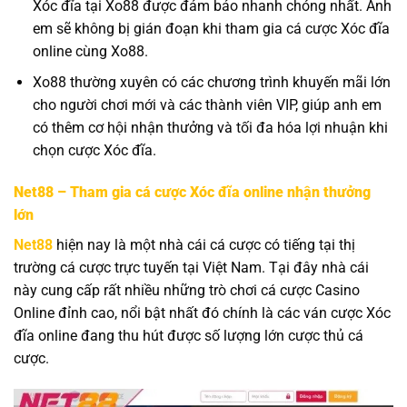
Xóc đĩa tại Xo88 được đảm bảo nhanh chóng nhất. Anh
em sẽ không bị gián đoạn khi tham gia cá cược Xóc đĩa
online cùng Xo88.
Xo88 thường xuyên có các chương trình khuyến mãi lớn
cho người chơi mới và các thành viên VIP, giúp anh em
có thêm cơ hội nhận thưởng và tối đa hóa lợi nhuận khi
chọn cược Xóc đĩa.
Net88 – Tham gia cá cược Xóc đĩa online nhận thưởng
lớn
Net88
hiện nay là một nhà cái cá cược có tiếng tại thị
trường cá cược trực tuyến tại Việt Nam. Tại đây nhà cái
này cung cấp rất nhiều những trò chơi cá cược Casino
Online đỉnh cao, nổi bật nhất đó chính là các ván cược Xóc
đĩa online đang thu hút được số lượng lớn cược thủ cá
cược.