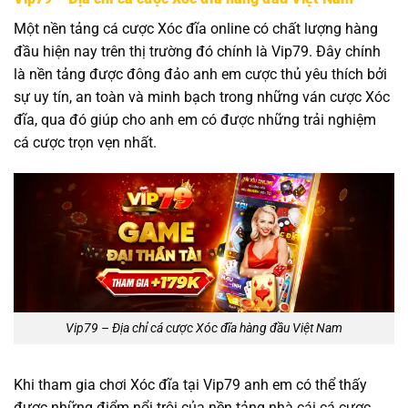
Một nền tảng cá cược Xóc đĩa online có chất lượng hàng
đầu hiện nay trên thị trường đó chính là Vip79. Đây chính
là nền tảng được đông đảo anh em cược thủ yêu thích bởi
sự uy tín, an toàn và minh bạch trong những ván cược Xóc
đĩa, qua đó giúp cho anh em có được những trải nghiệm
cá cược trọn vẹn nhất.
Vip79 – Địa chỉ cá cược Xóc đĩa hàng đầu Việt Nam
Khi tham gia chơi Xóc đĩa tại Vip79 anh em có thể thấy
được những điểm nổi trội của nền tảng nhà cái cá cược