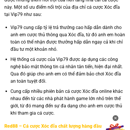
này. Một số ưu điểm nổi trội của địa chỉ cá cược Xóc đĩa
tại Vip79 như sau:
Vip79 cung cấp tỷ lệ trả thưởng cao hấp dẫn dành cho
anh em cược thủ thông qua Xóc đĩa, từ đó anh em hoàn
toàn có thể nhận được thưởng hấp dẫn ngay cả khi chỉ
đầu tư một khoản nhỏ.
Hệ thống cá cược của Vip79 được áp dụng các công
nghệ bảo mật thông tin cá nhân tân tiến, hiện đại nhất.
Qua đó giúp cho anh em có thể đảm bảo chơi Xóc đĩa
an toàn tuyệt đối.
Cung cấp nhiều phiên bản cá cược Xóc đĩa online khác
nhau đến từ các nhà phát hành game lớn nhỏ trên thế
giới, từ đó mang đến sự đa dạng cho anh em cược thủ
khi tham gia cá cược.
✕
Red88 – Cá cược Xóc đĩa chất lượng hàng đầu