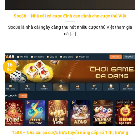
Soc88 – Nhà cái cá cược đỉnh cao dành cho cược thủ Việt
Soc88 là nhà cái ngày càng thu hút nhiều cược thủ Việt tham gia
cá [...]
16
Oct
Ta88 – Nhà cái cá cược trực tuyến đẳng cấp số 1 thị trường