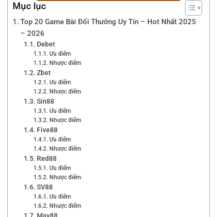
Mục lục
Top 20 Game Bài Đổi Thưởng Uy Tín – Hot Nhất 2025
– 2026
Debet
Ưu điểm
Nhược điểm
Zbet
Ưu điểm
Nhược điểm
Sin88
Ưu điểm
Nhược điểm
Five88
Ưu điểm
Nhược điểm
Red88
Ưu điểm
Nhược điểm
SV88
Ưu điểm
Nhược điểm
May88