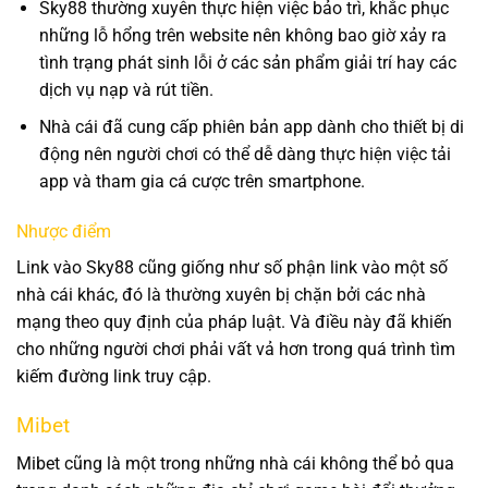
Sky88 thường xuyên thực hiện việc bảo trì, khắc phục
những lỗ hổng trên website nên không bao giờ xảy ra
tình trạng phát sinh lỗi ở các sản phẩm giải trí hay các
dịch vụ nạp và rút tiền.
Nhà cái đã cung cấp phiên bản app dành cho thiết bị di
động nên người chơi có thể dễ dàng thực hiện việc tải
app và tham gia cá cược trên smartphone.
Nhược điểm
Link vào Sky88 cũng giống như số phận link vào một số
nhà cái khác, đó là thường xuyên bị chặn bởi các nhà
mạng theo quy định của pháp luật. Và điều này đã khiến
cho những người chơi phải vất vả hơn trong quá trình tìm
kiếm đường link truy cập.
Mibet
Mibet cũng là một trong những nhà cái không thể bỏ qua