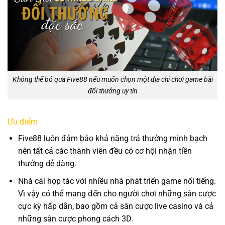
Không thể bỏ qua Five88 nếu muốn chọn một địa chỉ chơi game bài
đổi thưởng uy tín
Ưu điểm
Five88 luôn đảm bảo khả năng trả thưởng minh bạch
nên tất cả các thành viên đều có cơ hội nhận tiền
thưởng dễ dàng.
Nhà cái hợp tác với nhiều nhà phát triển game nổi tiếng.
Vì vậy có thể mang đến cho người chơi những sân cược
cực kỳ hấp dẫn, bao gồm cả sân cược live casino và cả
những sân cược phong cách 3D.