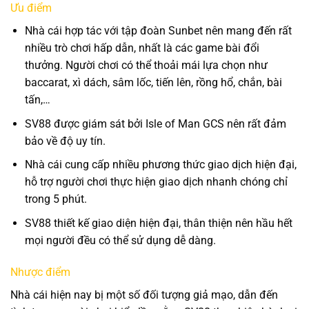
Ưu điểm
Nhà cái hợp tác với tập đoàn Sunbet nên mang đến rất
nhiều trò chơi hấp dẫn, nhất là các game bài đổi
thưởng. Người chơi có thể thoải mái lựa chọn như
baccarat, xì dách, sâm lốc, tiến lên, rồng hổ, chắn, bài
tấn,…
SV88 được giám sát bởi Isle of Man GCS nên rất đảm
bảo về độ uy tín.
Nhà cái cung cấp nhiều phương thức giao dịch hiện đại,
hỗ trợ người chơi thực hiện giao dịch nhanh chóng chỉ
trong 5 phút.
SV88 thiết kế giao diện hiện đại, thân thiện nên hầu hết
mọi người đều có thể sử dụng dễ dàng.
Nhược điểm
Nhà cái hiện nay bị một số đối tượng giả mạo, dẫn đến