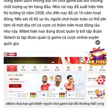
trong danh sách những địa chỉ chơi game bài đổi thưởng
chất lượng uy tín hàng đầu. Nhà cái này đã xuất hiện trên
thị trường từ năm 2008, cho đến nay đã có 16 năm hoạt
động. Nếu xét về độ uy tín, người chơi hoàn toàn có thể yên
tâm về một địa chỉ cá cược có thâm niên hoạt động lâu
như vậy. Mibet hiện nay đang được quản lý bởi tập đoàn
Sbtech là tập đoàn quản lý game cá cược online xuyên
✕
quốc gia.
Mibet chưa bao giờ khiến người chơi game bài đổi thưởng thất vọng