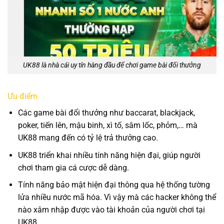
UK88 là nhà cái uy tín hàng đầu để chơi game bài đổi thưởng
Ưu điểm
Các game bài đổi thưởng như baccarat, blackjack,
poker, tiến lên, mậu binh, xì tố, sâm lốc, phỏm,… mà
UK88 mang đến có tỷ lệ trả thưởng cao.
UK88 triển khai nhiều tính năng hiện đại, giúp người
chơi tham gia cá cược dễ dàng.
Tính năng bảo mật hiện đại thông qua hệ thống tường
lửa nhiều nước mã hóa. Vì vậy mà các hacker không thể
nào xâm nhập được vào tài khoản của người chơi tại
UK88.