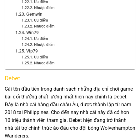
Ưu điểm
Nhược điểm
Gemwin
Ưu điểm
Nhược điểm
Win79
Ưu điểm
Nhược điểm
Vip79
Ưu điểm
Nhược điểm
Debet
Cái tên đầu tiên trong danh sách những địa chỉ chơi game
bài đổi thưởng chất lượng nhất hiện nay chính là Debet.
Đây là nhà cái hàng đầu châu Âu, được thành lập từ năm
2018 tại Philippines. Cho đến nay nhà cái này đã có hơn
10 triệu thành viên tham gia. Debet hiện đang trở thành
nhà tài trợ chính thức áo đấu cho đội bóng Wolverhampton
Wanderers.