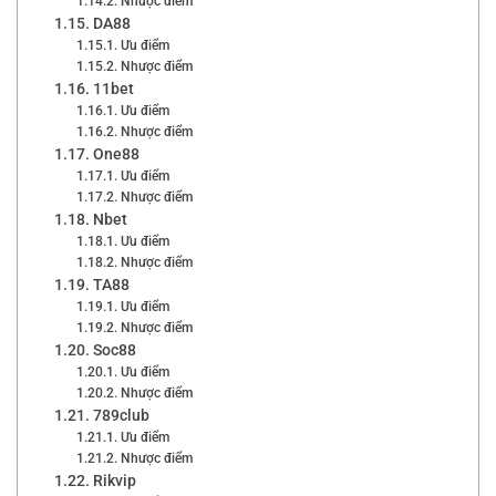
Nhược điểm
DA88
Ưu điểm
Nhược điểm
11bet
Ưu điểm
Nhược điểm
One88
Ưu điểm
Nhược điểm
Nbet
Ưu điểm
Nhược điểm
TA88
Ưu điểm
Nhược điểm
Soc88
Ưu điểm
Nhược điểm
789club
Ưu điểm
Nhược điểm
Rikvip