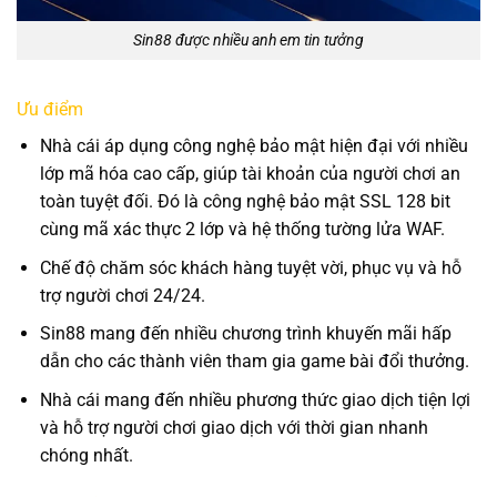
Sin88 được nhiều anh em tin tưởng
Ưu điểm
Nhà cái áp dụng công nghệ bảo mật hiện đại với nhiều
lớp mã hóa cao cấp, giúp tài khoản của người chơi an
toàn tuyệt đối. Đó là công nghệ bảo mật SSL 128 bit
cùng mã xác thực 2 lớp và hệ thống tường lửa WAF.
Chế độ chăm sóc khách hàng tuyệt vời, phục vụ và hỗ
trợ người chơi 24/24.
Sin88 mang đến nhiều chương trình khuyến mãi hấp
dẫn cho các thành viên tham gia game bài đổi thưởng.
Nhà cái mang đến nhiều phương thức giao dịch tiện lợi
và hỗ trợ người chơi giao dịch với thời gian nhanh
chóng nhất.