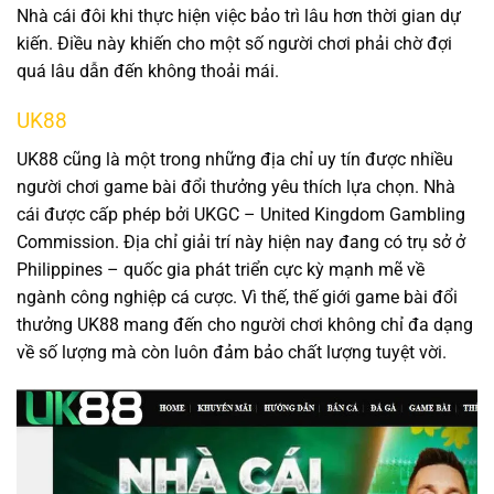
Nhà cái đôi khi thực hiện việc bảo trì lâu hơn thời gian dự
kiến. Điều này khiến cho một số người chơi phải chờ đợi
quá lâu dẫn đến không thoải mái.
UK88
UK88 cũng là một trong những địa chỉ uy tín được nhiều
người chơi game bài đổi thưởng yêu thích lựa chọn. Nhà
cái được cấp phép bởi UKGC – United Kingdom Gambling
Commission. Địa chỉ giải trí này hiện nay đang có trụ sở ở
Philippines – quốc gia phát triển cực kỳ mạnh mẽ về
ngành công nghiệp cá cược. Vì thế, thế giới game bài đổi
thưởng UK88 mang đến cho người chơi không chỉ đa dạng
về số lượng mà còn luôn đảm bảo chất lượng tuyệt vời.