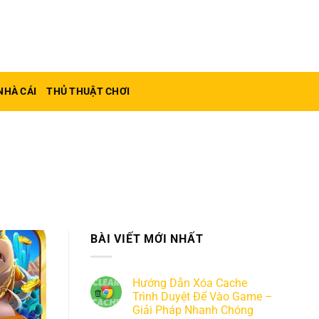
NHÀ CÁI
THỦ THUẬT CHƠI
BÀI VIẾT MỚI NHẤT
Hướng Dẫn Xóa Cache
Trình Duyệt Để Vào Game –
Giải Pháp Nhanh Chóng