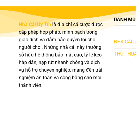
DANH MỤ
Nhà Cái Uy Tín
là địa chỉ cá cược được
cấp phép hợp pháp, minh bạch trong
giao dịch và đảm bảo quyền lợi cho
NHÀ CÁI U
người chơi. Những nhà cái này thường
THỦ THUẬ
sở hữu hệ thống bảo mật cao, tỷ lệ kèo
hấp dẫn, nạp rút nhanh chóng và dịch
vụ hỗ trợ chuyên nghiệp, mang đến trải
nghiệm an toàn và công bằng cho mọi
thành viên.