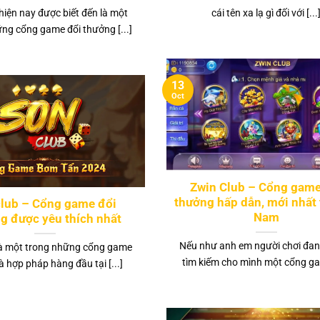
hiện nay được biết đến là một
cái tên xa lạ gì đối với [...
ng cổng game đổi thưởng [...]
13
Oct
Zwin Club – Cổng game
thưởng hấp dẫn, mới nhất t
lub – Cổng game đổi
Nam
g được yêu thích nhất
Nếu như anh em người chơi đa
là một trong những cổng game
tìm kiếm cho mình một cổng gam
và hợp pháp hàng đầu tại [...]