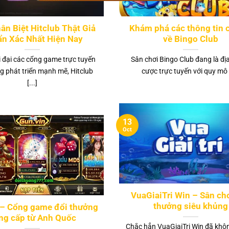
ân Biệt Hitclub Thật Giả
Khám phá các thông tin 
n Xác Nhất Hiện Nay
về Bingo Club
i đại các cổng game trực tuyến
Sân chơi Bingo Club đang là địa
g phát triển mạnh mẽ, Hitclub
cược trực tuyến với quy mô [
[...]
13
Oct
VuaGiaiTri Win – Sân ch
thưởng siêu khủng
 – Cổng game đổi thưởng
ng cấp từ Anh Quốc
Chắc hẳn VuaGiaiTri Win đã khôn