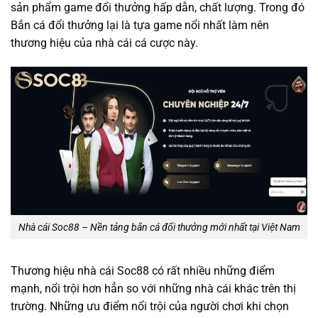
sản phẩm game đổi thưởng hấp dẫn, chất lượng. Trong đó
Bắn cá đổi thưởng lại là tựa game nổi nhất làm nên
thương hiệu của nhà cái cá cược này.
Nhà cái Soc88 – Nền tảng bắn cá đổi thưởng mới nhất tại Việt Nam
Thương hiệu nhà cái Soc88 có rất nhiều những điểm
mạnh, nổi trội hơn hẳn so với những nhà cái khác trên thị
trường. Những ưu điểm nổi trội của người chơi khi chọn