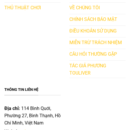
THỦ THUẬT CHƠI
VỀ CHÚNG TÔI
CHÍNH SÁCH BÁO MẬT
ĐIỀU KHOẢN SỬ DỤNG
MIỄN TRỪ TRÁCH NHIỆM
CÂU HỎI THƯỜNG GẶP
TÁC GIẢ PHƯƠNG
TOULIVER
THÔNG TIN LIÊN HỆ
Địa chỉ:
114 Bình Quới,
Phường 27, Bình Thạnh, Hồ
Chí Minh, Việt Nam