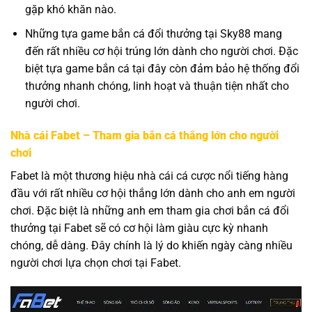
gặp khó khăn nào.
Những tựa game bắn cá đổi thưởng tại Sky88 mang
đến rất nhiều cơ hội trúng lớn dành cho người chơi. Đặc
biệt tựa game bắn cá tại đây còn đảm bảo hệ thống đổi
thưởng nhanh chóng, linh hoạt và thuận tiện nhất cho
người chơi.
Nhà cái Fabet – Tham gia bắn cá thắng lớn cho người
chơi
Fabet là một thương hiệu nhà cái cá cược nổi tiếng hàng
đầu với rất nhiều cơ hội thắng lớn dành cho anh em người
chơi. Đặc biệt là những anh em tham gia chơi bắn cá đổi
thưởng tại Fabet sẽ có cơ hội làm giàu cực kỳ nhanh
chóng, dễ dàng. Đây chính là lý do khiến ngày càng nhiều
người chơi lựa chọn chơi tại Fabet.