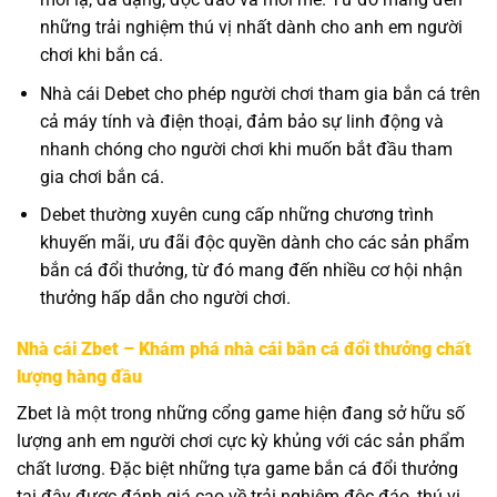
những trải nghiệm thú vị nhất dành cho anh em người
chơi khi bắn cá.
Nhà cái Debet cho phép người chơi tham gia bắn cá trên
cả máy tính và điện thoại, đảm bảo sự linh động và
nhanh chóng cho người chơi khi muốn bắt đầu tham
gia chơi bắn cá.
Debet thường xuyên cung cấp những chương trình
khuyến mãi, ưu đãi độc quyền dành cho các sản phẩm
bắn cá đổi thưởng, từ đó mang đến nhiều cơ hội nhận
thưởng hấp dẫn cho người chơi.
Nhà cái Zbet – Khám phá nhà cái bắn cá đổi thưởng chất
lượng hàng đầu
Zbet là một trong những cổng game hiện đang sở hữu số
lượng anh em người chơi cực kỳ khủng với các sản phẩm
chất lương. Đặc biệt những tựa game bắn cá đổi thưởng
tại đây được đánh giá cao về trải nghiệm độc đáo, thú vị