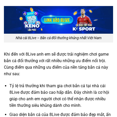
Nhà cái 8Live – Bắn cá đổi thưởng khủng nhất Việt Nam
Khi đến với 8Live anh em sẽ được trải nghiệm chơi game
bắn cá đổi thưởng với rất nhiều những ưu điểm nổi trội.
Cùng điểm qua những ưu điểm của nền tảng bắn cá này
như sau:
Tỷ lệ trả thưởng khi tham gia chơi bắn cá tại nhà cái
8Live được đảm bảo cao hấp dẫn. Đây chính là cơ hội
giúp cho anh em người chơi có thể nhận được nhiều
tiền thưởng siêu khủng dành cho mình.
Giao diện bắn cá của 8Live được đảm bảo đẹp mắt, ấn