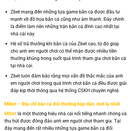
Zbet mang đến những tựa game bắn cá được đầu tư
mạnh về đồ họa bắn cá cũng như âm thanh. Đây chính
là điểm làm nên những trận bắn cá đỉnh cao nhất tại
nhà cái này.
Hệ số trả thưởng khi bắn cá của Zbet cao, từ đó giúp
cho anh em người chơi có thể nhận được nhiều tiền
thưởng khủng trong suốt quá trình tham gia chơi bắn cá
tại nhà cái.
Zbet luôn đảm bảo rằng mọi vấn đề thắc mắc của anh
em người chơi trong quá trình chơi bắn cá đều được giải
đáp kịp thời thông qua hệ thống CSKH chuyên nghiệ.
Mibet – Địa chỉ bắn cá đổi thưởng hấp dẫn, mới lạ nhất
Mibet
là một thương hiệu nhà cái nổi tiếng nhanh chóng và
thu hút được đông đảo anh em người chơi tham gia. Tại
đây mang đến rất nhiều những tựa game bắn cá đổi