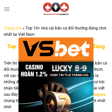
Skip
to
content
Trang chủ
»
Top 10+ nhà cái bắn cá đổi thưởng đáng chơi
nhất tại Việt Nam
Top 10+ nhà cái bắn cá đổi thưởng đáng
×
chơi nhất tại Việt Nam
Trên thị trường hiện nay có rất nhiều những nhà cái bắn cá
đổi thưởng được đông đảo anh em người chơi yêu thích
với các sản phẩm game bắn cá hấp dẫn. Đây chính là
những địa chỉ giúp người chơi tham gia bắn cá với cơ hội
nhận tiền thưởng cực kỳ khủng dành cho mình. Ở bài viết
sau đây anh em người chơi hãy cùng
nhacaiuytin.nagoya
chúng tôi đi tìm ra top 10+ nhà cái bắn cá đáng chơi nhất
nhé!