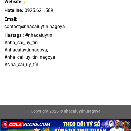
Website:
/
Hoteline:
0925.621.589
Email:
contact@nhacaiuytin.nagoya
Hastags
: #nhacaiuytin,
#nha_cai_uy_tin
#nhacaiuytinnagoya,
#nha_cai_uy_tin_nagoya
#Nhà_cái_uy_tín
Copyright 2025 ©
nhacaiuytin.nagoya