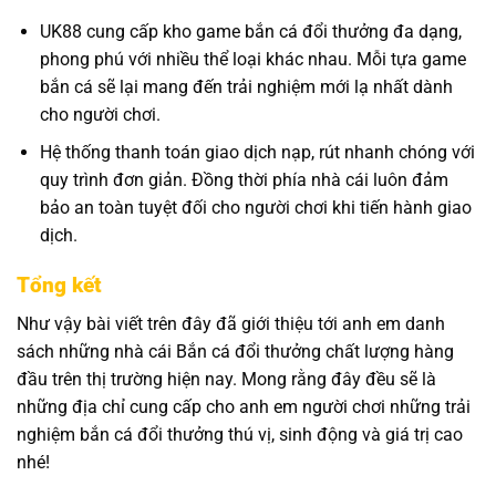
UK88 cung cấp kho game bắn cá đổi thưởng đa dạng,
phong phú với nhiều thể loại khác nhau. Mỗi tựa game
bắn cá sẽ lại mang đến trải nghiệm mới lạ nhất dành
cho người chơi.
Hệ thống thanh toán giao dịch nạp, rút nhanh chóng với
quy trình đơn giản. Đồng thời phía nhà cái luôn đảm
bảo an toàn tuyệt đối cho người chơi khi tiến hành giao
dịch.
Tổng kết
Như vậy bài viết trên đây đã giới thiệu tới anh em danh
sách những nhà cái Bắn cá đổi thưởng chất lượng hàng
đầu trên thị trường hiện nay. Mong rằng đây đều sẽ là
những địa chỉ cung cấp cho anh em người chơi những trải
nghiệm bắn cá đổi thưởng thú vị, sinh động và giá trị cao
nhé!