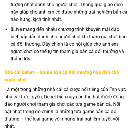
tượng nhất dành cho người chơi. Thông qua giao diện
này giúp cho anh em có được những trải nghiệm bắn cá
hào hứng, kịch tính nhất.
8Live mang đến nhiều chương trình khuyến mãi đặc
biệt hấp dẫn dành cho người chơi khi tham gia chơi bắn
cá đổi thưởng. Đây chính là cơ hội giúp cho anh em
người chơi có thể tự tin tham gia bắn cá đổi thưởng và
thắng lớn.
Nhà cái Debet – Game bắn cá đổi thưởng hấp dẫn cho
người chơi
Là một trong những nhà cái cá cược nổi tiếng của lĩnh vực
nhà cái trực tuyến, Debet hiện nay còn thu hút được đông
đảo người chơi tham gia chơi các tựa game bắn cá. Nổi
bật nhất trong đó chính là những tựa game bắn cá đổi
thưởng – thể loại game với những trải nghiệm tuyệt vời
nhất.