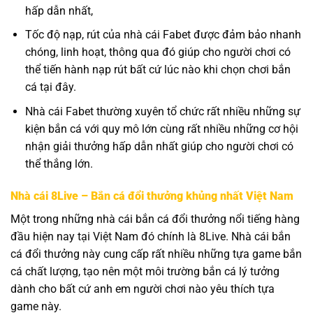
hấp dẫn nhất,
Tốc độ nạp, rút của nhà cái Fabet được đảm bảo nhanh
chóng, linh hoạt, thông qua đó giúp cho người chơi có
thể tiến hành nạp rút bất cứ lúc nào khi chọn chơi bắn
cá tại đây.
Nhà cái Fabet thường xuyên tổ chức rất nhiều những sự
kiện bắn cá với quy mô lớn cùng rất nhiều những cơ hội
nhận giải thưởng hấp dẫn nhất giúp cho người chơi có
thể thắng lớn.
Nhà cái 8Live – Bắn cá đổi thưởng khủng nhất Việt Nam
Một trong những nhà cái bắn cá đổi thưởng nổi tiếng hàng
đầu hiện nay tại Việt Nam đó chính là 8Live. Nhà cái bắn
cá đổi thưởng này cung cấp rất nhiều những tựa game bắn
cá chất lượng, tạo nên một môi trường bắn cá lý tưởng
dành cho bất cứ anh em người chơi nào yêu thích tựa
game này.