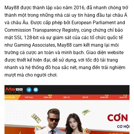
May88 được thành lập vào năm 2016, đã nhanh chóng trở
thành một trong những nhà cái uy tín hàng đầu tại châu Á
và châu Âu. Được cấp phép bởi European Parliament and
Commission Transparency Registry, cùng chứng chỉ bảo
mật SSL 128-bit và sự giám sát của các tổ chức quốc tế
như Gaming Associates, May88 cam kết mang lại môi
trường cá cược an toàn và minh bạch. Giao diện website
được thiết kế hiện đại, dễ sử dụng, với tốc độ tải trang
nhanh và hệ thống đồ họa sắc nét, mang đến trải nghiệm
mượt mà cho người chơi.