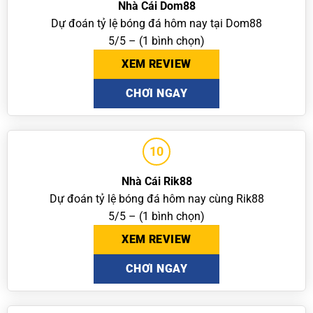
Nhà Cái Dom88
Dự đoán tỷ lệ bóng đá hôm nay tại Dom88
5/5 – (1 bình chọn)
XEM REVIEW
CHƠI NGAY
10
Nhà Cái Rik88
Dự đoán tỷ lệ bóng đá hôm nay cùng Rik88
5/5 – (1 bình chọn)
XEM REVIEW
CHƠI NGAY