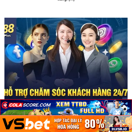
×
×
×
SKY88 – Thiên đường giải trí trực tuyến cho các tay chơi
October 16, 2024
Nhà cái uy tín SKY88 chưa từng khiến hội viên phải thất vọng.