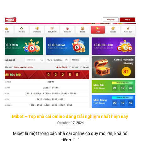
Mibet – Top nhà cái online đáng trải nghiệm nhất hiện nay
October 17, 2024
Mibet là một trong các nhà cái online có quy mô lớn, khá nổi
tiếng. [...]