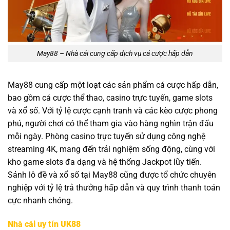
May88 – Nhà cái cung cấp dịch vụ cá cược hấp dẫn
May88 cung cấp một loạt các sản phẩm cá cược hấp dẫn,
bao gồm cá cược thể thao, casino trực tuyến, game slots
và xổ số. Với tỷ lệ cược cạnh tranh và các kèo cược phong
phú, người chơi có thể tham gia vào hàng nghìn trận đấu
mỗi ngày. Phòng casino trực tuyến sử dụng công nghệ
streaming 4K, mang đến trải nghiệm sống động, cùng với
kho game slots đa dạng và hệ thống Jackpot lũy tiến.
Sảnh lô đề và xổ số tại May88 cũng được tổ chức chuyên
nghiệp với tỷ lệ trả thưởng hấp dẫn và quy trình thanh toán
cực nhanh chóng.
Nhà cái uy tín UK88