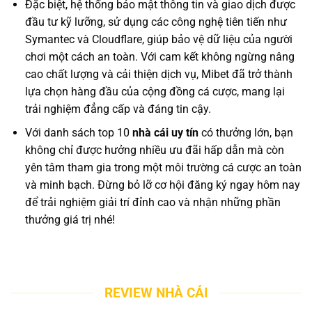
Đặc biệt, hệ thống bảo mật thông tin và giao dịch được
đầu tư kỹ lưỡng, sử dụng các công nghệ tiên tiến như
Symantec và Cloudflare, giúp bảo vệ dữ liệu của người
chơi một cách an toàn. Với cam kết không ngừng nâng
cao chất lượng và cải thiện dịch vụ, Mibet đã trở thành
lựa chọn hàng đầu của cộng đồng cá cược, mang lại
trải nghiệm đẳng cấp và đáng tin cậy.
Với danh sách top 10
nhà cái uy tín
có thưởng lớn, bạn
không chỉ được hưởng nhiều ưu đãi hấp dẫn mà còn
yên tâm tham gia trong một môi trường cá cược an toàn
và minh bạch. Đừng bỏ lỡ cơ hội đăng ký ngay hôm nay
để trải nghiệm giải trí đỉnh cao và nhận những phần
thưởng giá trị nhé!
REVIEW NHÀ CÁI