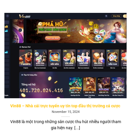
Vin88 – Nhà cái trực tuyến uy tín top đầu thị trường cá cược
November 15, 2024
Vin88 là một trong những sân cược thu hút nhiều người tham
gia hiện nay. [...]