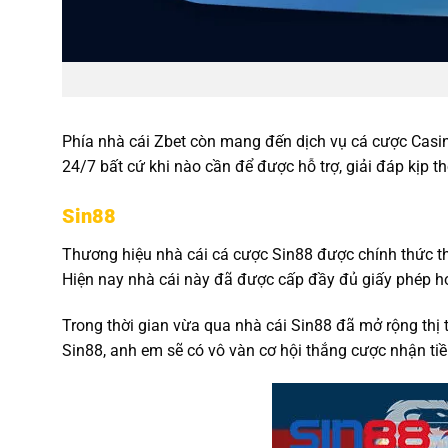
Phía nhà cái Zbet còn mang đến dịch vụ cá cược Casin
24/7 bất cứ khi nào cần để được hỗ trợ, giải đáp kịp 
Sin88
Thương hiệu nhà cái cá cược Sin88 được chính thức th
Hiện nay nhà cái này đã được cấp đầy đủ giấy phép h
Trong thời gian vừa qua nhà cái Sin88 đã mở rộng thị 
Sin88, anh em sẽ có vô vàn cơ hội thắng cược nhận t