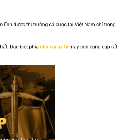
lĩnh được thị trường cá cược tại Việt Nam chỉ trong
hất. Đặc biệt phía
nhà cái uy tín
này còn cung cấp rất