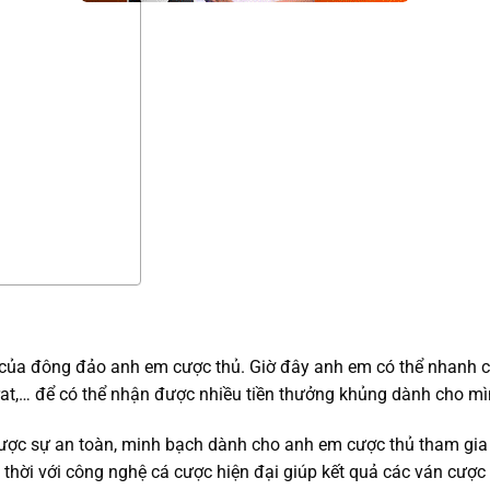
của đông đảo anh em cược thủ. Giờ đây anh em có thể nhanh ch
arat,… để có thể nhận được nhiều tiền thưởng khủng dành cho mì
ợc sự an toàn, minh bạch dành cho anh em cược thủ tham gia c
thời với công nghệ cá cược hiện đại giúp kết quả các ván cược