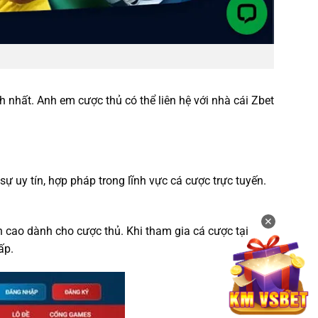
nhất. Anh em cược thủ có thể liên hệ với nhà cái Zbet
 uy tín, hợp pháp trong lĩnh vực cá cược trực tuyến.
✕
h cao dành cho cược thủ. Khi tham gia cá cược tại
ấp.