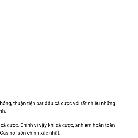
óng, thuận tiện bắt đầu cá cược với rất nhiều những
nh.
á cược. Chính vì vậy khi cá cược, anh em hoàn toàn
 Casino luôn chính xác nhất.