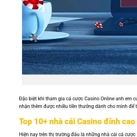
Đặc biệt khi tham gia cá cược Casino Online anh em 
nhận thêm được nhiều tiền thưởng dành cho mình để t
Top 10+ nhà cái Casino đỉnh cao
Hiện nay trên thị trường đâu là những nhà cái cá cượ