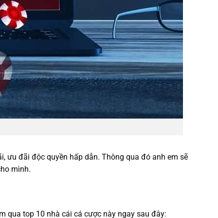
ãi, ưu đãi độc quyền hấp dẫn. Thông qua đó anh em sẽ
 cho mình.
ểm qua top 10 nhà cái cá cược này ngay sau đây: