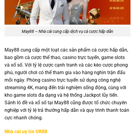
May88 – Nhà cái cung cấp dịch vụ cá cược hấp dẫn
May88 cung cấp một loạt các sản phẩm cá cược hấp dẫn,
bao gồm cá cược thể thao, casino trực tuyến, game slots
và xổ số. Với tỷ lệ cược cạnh tranh và các kèo cược phong
phú, người chơi có thể tham gia vào hàng nghìn trận đấu
mỗi ngày. Phòng casino trực tuyến sử dụng công nghệ
streaming 4K, mang đến trải nghiệm sống động, cùng với
kho game slots đa dạng và hệ thống Jackpot lũy tiến.
Sảnh lô đề và xổ số tại May88 cũng được tổ chức chuyên
nghiệp với tỷ lệ trả thưởng hấp dẫn và quy trình thanh toán
cực nhanh chóng.
Nhà cái uy tín UK88