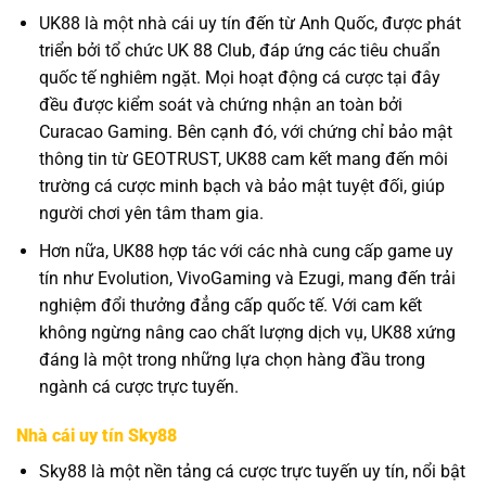
UK88 là một nhà cái uy tín đến từ Anh Quốc, được phát
triển bởi tổ chức UK 88 Club, đáp ứng các tiêu chuẩn
quốc tế nghiêm ngặt. Mọi hoạt động cá cược tại đây
đều được kiểm soát và chứng nhận an toàn bởi
Curacao Gaming. Bên cạnh đó, với chứng chỉ bảo mật
thông tin từ GEOTRUST, UK88 cam kết mang đến môi
trường cá cược minh bạch và bảo mật tuyệt đối, giúp
người chơi yên tâm tham gia.
Hơn nữa, UK88 hợp tác với các nhà cung cấp game uy
tín như Evolution, VivoGaming và Ezugi, mang đến trải
nghiệm đổi thưởng đẳng cấp quốc tế. Với cam kết
không ngừng nâng cao chất lượng dịch vụ, UK88 xứng
đáng là một trong những lựa chọn hàng đầu trong
ngành cá cược trực tuyến.
Nhà cái uy tín Sky88
Sky88 là một nền tảng cá cược trực tuyến uy tín, nổi bật