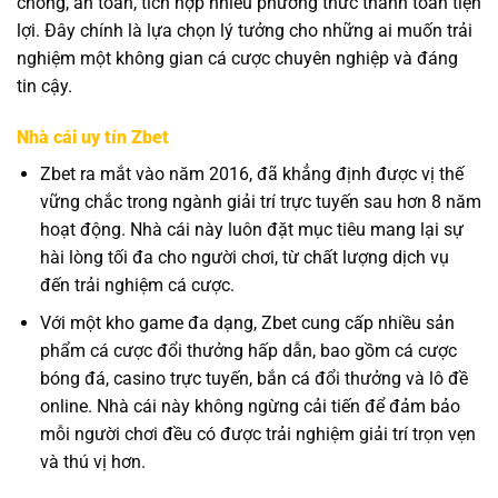
chóng, an toàn, tích hợp nhiều phương thức thanh toán tiện
lợi. Đây chính là lựa chọn lý tưởng cho những ai muốn trải
nghiệm một không gian cá cược chuyên nghiệp và đáng
tin cậy.
Nhà cái uy tín Zbet
Zbet ra mắt vào năm 2016, đã khẳng định được vị thế
vững chắc trong ngành giải trí trực tuyến sau hơn 8 năm
hoạt động. Nhà cái này luôn đặt mục tiêu mang lại sự
hài lòng tối đa cho người chơi, từ chất lượng dịch vụ
đến trải nghiệm cá cược.
Với một kho game đa dạng, Zbet cung cấp nhiều sản
phẩm cá cược đổi thưởng hấp dẫn, bao gồm cá cược
bóng đá, casino trực tuyến, bắn cá đổi thưởng và lô đề
online. Nhà cái này không ngừng cải tiến để đảm bảo
mỗi người chơi đều có được trải nghiệm giải trí trọn vẹn
và thú vị hơn.