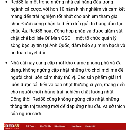
Red88 là một trong những nhà cái hàng đầu trong
ngành cá cược, với hơn 10 năm kinh nghiệm và cam kết
mang đến trải nghiệm tốt nhất cho anh em tham gia
chơi. Được công nhận là điểm đến giải trí hàng đầu tại
châu Âu, Red88 hoạt động hợp pháp và được giám sát
chặt chẽ bởi Isle Of Man GSC – một tổ chức quản lý
sòng bạc uy tín tại Anh Quốc, đảm bảo sự minh bạch và
an toàn tuyệt đối.
Nhà cái này cung cấp một kho game phong phú và đa
dạng, không ngừng cập nhật những trò chơi mới mẻ để
người chơi luôn cảm thấy thú vị. Các sản phẩm giải trí
luôn được cải tiến và cập nhật thường xuyên, mang đến
cho người chơi những trải nghiệm chất lượng nhất.
Đồng thời, Red88 cũng không ngừng cập nhật những
thông tin thị trường mới để đáp ứng nhu cầu và sở thích
của người chơi.