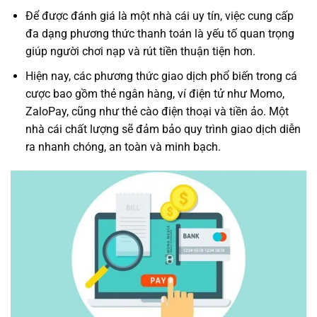
Để được đánh giá là một nhà cái uy tín, việc cung cấp
đa dạng phương thức thanh toán là yếu tố quan trọng
giúp người chơi nạp và rút tiền thuận tiện hơn.
Hiện nay, các phương thức giao dịch phổ biến trong cá
cược bao gồm thẻ ngân hàng, ví điện tử như Momo,
ZaloPay, cũng như thẻ cào điện thoại và tiền ảo. Một
nhà cái chất lượng sẽ đảm bảo quy trình giao dịch diễn
ra nhanh chóng, an toàn và minh bạch.