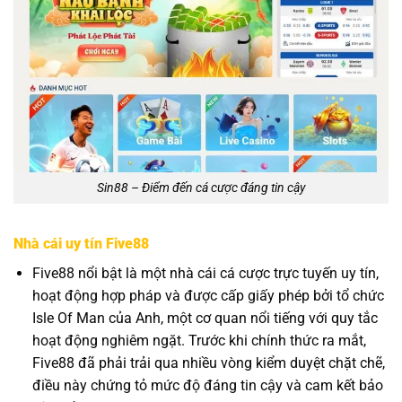
Sin88 – Điểm đến cá cược đáng tin cậy
Nhà cái uy tín Five88
Five88 nổi bật là một nhà cái cá cược trực tuyến uy tín,
hoạt động hợp pháp và được cấp giấy phép bởi tổ chức
Isle Of Man của Anh, một cơ quan nổi tiếng với quy tắc
hoạt động nghiêm ngặt. Trước khi chính thức ra mắt,
Five88 đã phải trải qua nhiều vòng kiểm duyệt chặt chẽ,
điều này chứng tỏ mức độ đáng tin cậy và cam kết bảo