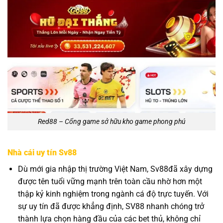
Red88 – Cổng game sở hữu kho game phong phú
Nhà cái uy tín Sv88
Dù mới gia nhập thị trường Việt Nam, Sv88đã xây dựng
được tên tuổi vững mạnh trên toàn cầu nhờ hơn một
thập kỷ kinh nghiệm trong ngành cá độ trực tuyến. Với
sự uy tín đã được khẳng định, SV88 nhanh chóng trở
thành lựa chọn hàng đầu của các bet thủ, không chỉ