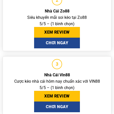
2
Nhà Cái Zo88
Siêu khuyến mãi soi kèo tại Zo88
5/5 – (1 bình chọn)
XEM REVIEW
CHƠI NGAY
3
Nhà Cái Vin88
Cược kèo nhà cái hôm nay chuẩn xác với VIN88
5/5 – (1 bình chọn)
XEM REVIEW
CHƠI NGAY