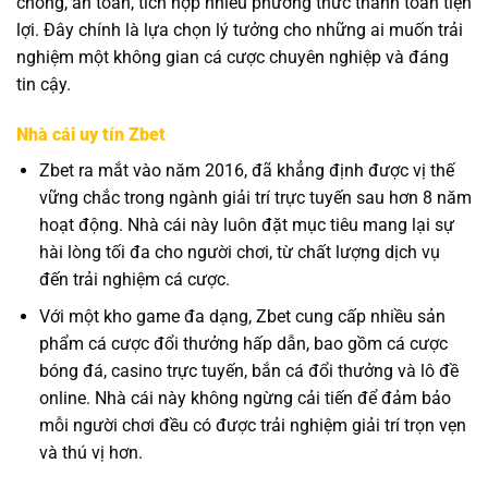
chóng, an toàn, tích hợp nhiều phương thức thanh toán tiện
lợi. Đây chính là lựa chọn lý tưởng cho những ai muốn trải
nghiệm một không gian cá cược chuyên nghiệp và đáng
tin cậy.
Nhà cái uy tín Zbet
Zbet ra mắt vào năm 2016, đã khẳng định được vị thế
vững chắc trong ngành giải trí trực tuyến sau hơn 8 năm
hoạt động. Nhà cái này luôn đặt mục tiêu mang lại sự
hài lòng tối đa cho người chơi, từ chất lượng dịch vụ
đến trải nghiệm cá cược.
Với một kho game đa dạng, Zbet cung cấp nhiều sản
phẩm cá cược đổi thưởng hấp dẫn, bao gồm cá cược
bóng đá, casino trực tuyến, bắn cá đổi thưởng và lô đề
online. Nhà cái này không ngừng cải tiến để đảm bảo
mỗi người chơi đều có được trải nghiệm giải trí trọn vẹn
và thú vị hơn.