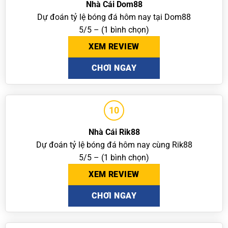
Nhà Cái Dom88
Dự đoán tỷ lệ bóng đá hôm nay tại Dom88
5/5 – (1 bình chọn)
XEM REVIEW
CHƠI NGAY
10
Nhà Cái Rik88
Dự đoán tỷ lệ bóng đá hôm nay cùng Rik88
5/5 – (1 bình chọn)
XEM REVIEW
CHƠI NGAY