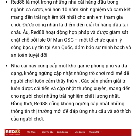
Red88 là một trong những nhà cái hàng đầu trong
ngành cá cược, với hơn 10 năm kinh nghiệm và cam kết
mang đến trải nghiệm tốt nhất cho anh em tham gia
chơi. Được công nhận là điểm đến giải trí hàng đầu tại
châu Âu, Red88 hoạt động hợp pháp và được giám sát
chặt chẽ bởi Isle Of Man GSC – một tổ chức quản lý
sòng bạc uy tín tại Anh Quốc, đảm bảo sự minh bạch và
an toàn tuyệt đối.
Nhà cái này cung cấp một kho game phong phú và đa
dạng, không ngừng cập nhật những trò chơi mới mẻ để
người chơi luôn cảm thấy thú vị. Các sản phẩm giải trí
luôn được cải tiến và cập nhật thường xuyên, mang đến
cho người chơi những trải nghiệm chất lượng nhất.
Đồng thời, Red88 cũng không ngừng cập nhật những
thông tin thị trường mới để đáp ứng nhu cầu và sở thích
của người chơi.