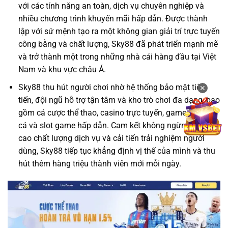
với các tính năng an toàn, dịch vụ chuyên nghiệp và
nhiều chương trình khuyến mãi hấp dẫn. Được thành
lập với sứ mệnh tạo ra một không gian giải trí trực tuyến
công bằng và chất lượng, Sky88 đã phát triển mạnh mẽ
và trở thành một trong những nhà cái hàng đầu tại Việt
Nam và khu vực châu Á.
Sky88 thu hút người chơi nhờ hệ thống bảo mật tiên
✕
tiến, đội ngũ hỗ trợ tận tâm và kho trò chơi đa dạng, bao
gồm cá cược thể thao, casino trực tuyến, game bài, bắn
cá và slot game hấp dẫn. Cam kết không ngừng nâng
cao chất lượng dịch vụ và cải tiến trải nghiệm người
dùng, Sky88 tiếp tục khẳng định vị thế của mình và thu
hút thêm hàng triệu thành viên mới mỗi ngày.