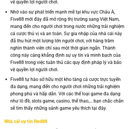
vệ quyền lợi người chơi.
Nhờ vào sự phát triển mạnh mẽ tại khu vực Châu Á,
Five88 mới đây đã mở rộng thị trường sang Việt Nam,
mang đến cho người chơi trong nước những trải nghiệm
cá cược thú vị và an toàn. Sự gia nhập của nhà cái này
đã thu hút một lượng lớn người chơi, với hàng trăm
nghìn thành viên chỉ sau một thời gian ngắn. Thành
công này càng khẳng định sự uy tín và minh bạch của
Five88 trong việc tuân thủ các quy định pháp lý và bảo
vệ quyền lợi người chơi.
Five88 tự hào sở hữu một kho tàng cá cược trực tuyến
đa dạng, mang đến cho người chơi những trải nghiệm
phong phú và hấp dẫn. Với các thể loại game đa dạng
như lô đề, slots game, casino, thể thao,… bạn chắc chắn
sẽ tìm thấy những sảnh game yêu thích tại đây.
Nhà cái uy tín Red88