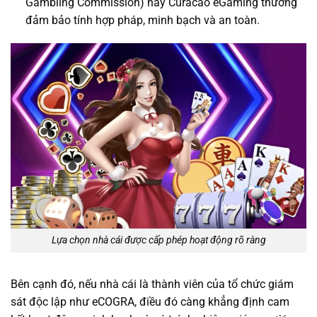
Gambling Commission) hay Curacao eGaming thường
đảm bảo tính hợp pháp, minh bạch và an toàn.
Lựa chọn nhà cái được cấp phép hoạt động rõ ràng
Bên cạnh đó, nếu nhà cái là thành viên của tổ chức giám
sát độc lập như eCOGRA, điều đó càng khẳng định cam