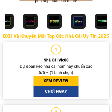
phù hợp nhất cho mình!
BXH Và Khuyến Mãi Top Các Nhà Cái Uy Tín 2025
1
Nhà Cái Vic88
Dự đoán kèo nhà cái hôm nay chuẩn xác
5/5 – (1 bình chọn)
XEM REVIEW
CHƠI NGAY