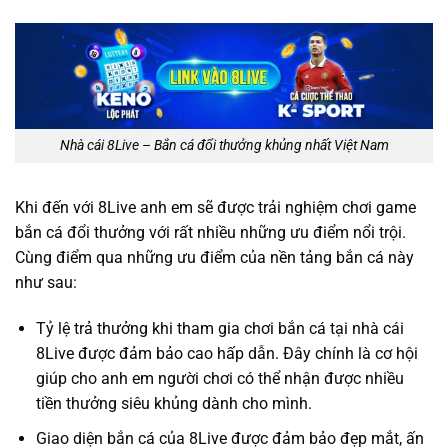
Nhà cái 8Live – Bắn cá đổi thưởng khủng nhất Việt Nam
Khi đến với 8Live anh em sẽ được trải nghiệm chơi game
bắn cá đổi thưởng với rất nhiều những ưu điểm nổi trội.
Cùng điểm qua những ưu điểm của nền tảng bắn cá này
như sau:
Tỷ lệ trả thưởng khi tham gia chơi bắn cá tại nhà cái
8Live được đảm bảo cao hấp dẫn. Đây chính là cơ hội
giúp cho anh em người chơi có thể nhận được nhiều
tiền thưởng siêu khủng dành cho mình.
Giao diện bắn cá của 8Live được đảm bảo đẹp mắt, ấn