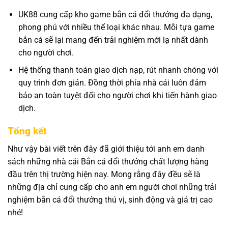
UK88 cung cấp kho game bắn cá đổi thưởng đa dạng,
phong phú với nhiều thể loại khác nhau. Mỗi tựa game
bắn cá sẽ lại mang đến trải nghiệm mới lạ nhất dành
cho người chơi.
Hệ thống thanh toán giao dịch nạp, rút nhanh chóng với
quy trình đơn giản. Đồng thời phía nhà cái luôn đảm
bảo an toàn tuyệt đối cho người chơi khi tiến hành giao
dịch.
Tổng kết
Như vậy bài viết trên đây đã giới thiệu tới anh em danh
sách những nhà cái Bắn cá đổi thưởng chất lượng hàng
đầu trên thị trường hiện nay. Mong rằng đây đều sẽ là
những địa chỉ cung cấp cho anh em người chơi những trải
nghiệm bắn cá đổi thưởng thú vị, sinh động và giá trị cao
nhé!