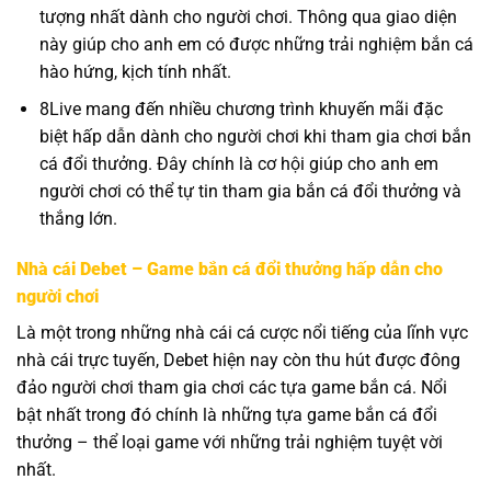
tượng nhất dành cho người chơi. Thông qua giao diện
này giúp cho anh em có được những trải nghiệm bắn cá
hào hứng, kịch tính nhất.
8Live mang đến nhiều chương trình khuyến mãi đặc
biệt hấp dẫn dành cho người chơi khi tham gia chơi bắn
cá đổi thưởng. Đây chính là cơ hội giúp cho anh em
người chơi có thể tự tin tham gia bắn cá đổi thưởng và
thắng lớn.
Nhà cái Debet – Game bắn cá đổi thưởng hấp dẫn cho
người chơi
Là một trong những nhà cái cá cược nổi tiếng của lĩnh vực
nhà cái trực tuyến, Debet hiện nay còn thu hút được đông
đảo người chơi tham gia chơi các tựa game bắn cá. Nổi
bật nhất trong đó chính là những tựa game bắn cá đổi
thưởng – thể loại game với những trải nghiệm tuyệt vời
nhất.