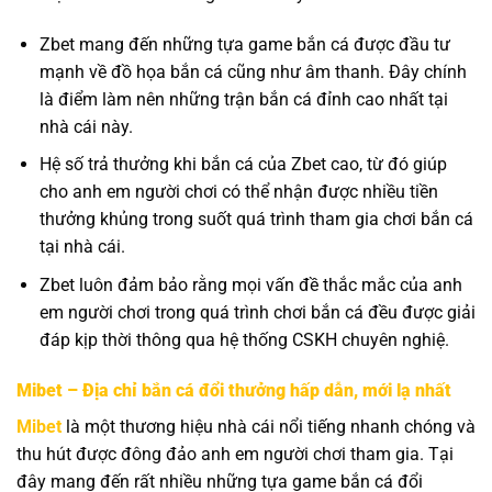
Zbet mang đến những tựa game bắn cá được đầu tư
mạnh về đồ họa bắn cá cũng như âm thanh. Đây chính
là điểm làm nên những trận bắn cá đỉnh cao nhất tại
nhà cái này.
Hệ số trả thưởng khi bắn cá của Zbet cao, từ đó giúp
cho anh em người chơi có thể nhận được nhiều tiền
thưởng khủng trong suốt quá trình tham gia chơi bắn cá
tại nhà cái.
Zbet luôn đảm bảo rằng mọi vấn đề thắc mắc của anh
em người chơi trong quá trình chơi bắn cá đều được giải
đáp kịp thời thông qua hệ thống CSKH chuyên nghiệ.
Mibet – Địa chỉ bắn cá đổi thưởng hấp dẫn, mới lạ nhất
Mibet
là một thương hiệu nhà cái nổi tiếng nhanh chóng và
thu hút được đông đảo anh em người chơi tham gia. Tại
đây mang đến rất nhiều những tựa game bắn cá đổi