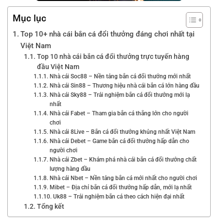
Mục lục
Top 10+ nhà cái bắn cá đổi thưởng đáng chơi nhất tại
Việt Nam
Top 10 nhà cái bắn cá đổi thưởng trực tuyến hàng
đầu Việt Nam
Nhà cái Soc88 – Nền tảng bắn cá đổi thưởng mới nhất
Nhà cái Sin88 – Thương hiệu nhà cái bắn cá lớn hàng đầu
Nhà cái Sky88 – Trải nghiệm bắn cá đổi thưởng mới lạ
nhất
Nhà cái Fabet – Tham gia bắn cá thắng lớn cho người
chơi
Nhà cái 8Live – Bắn cá đổi thưởng khủng nhất Việt Nam
Nhà cái Debet – Game bắn cá đổi thưởng hấp dẫn cho
người chơi
Nhà cái Zbet – Khám phá nhà cái bắn cá đổi thưởng chất
lượng hàng đầu
Nhà cái Nbet – Nền tảng bắn cá mới nhất cho người chơi
Mibet – Địa chỉ bắn cá đổi thưởng hấp dẫn, mới lạ nhất
Uk88 – Trải nghiệm bắn cá theo cách hiện đại nhất
Tổng kết