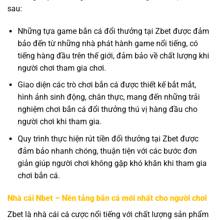
sau:
Những tựa game bắn cá đổi thưởng tại Zbet được đảm
bảo đến từ những nhà phát hành game nổi tiếng, có
tiếng hàng đầu trên thế giới, đảm bảo về chất lượng khi
người chơi tham gia chơi.
Giao diện các trò chơi bắn cá được thiết kế bắt mắt,
hình ảnh sinh động, chân thực, mang đến những trải
nghiệm chơi bắn cá đổi thưởng thú vị hàng đầu cho
người chơi khi tham gia.
Quy trình thực hiện rút tiền đổi thưởng tại Zbet được
đảm bảo nhanh chóng, thuận tiện với các bước đơn
giản giúp người chơi không gặp khó khăn khi tham gia
chơi bắn cá.
Nhà cái Nbet – Nền tảng bắn cá mới nhất cho người chơi
Zbet là nhà cái cá cược nổi tiếng với chất lượng sản phẩm