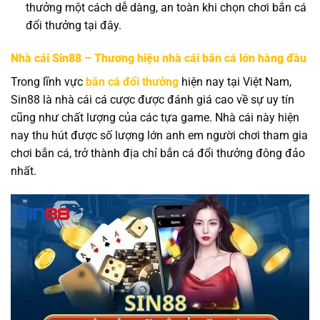
thưởng một cách dễ dàng, an toàn khi chọn chơi bắn cá
đổi thưởng tại đây.
Nhà cái Sin88 – Thương hiệu nhà cái bắn cá lớn hàng đầu
Trong lĩnh vực
bắn cá đổi thưởng
hiện nay tại Việt Nam,
Sin88 là nhà cái cá cược được đánh giá cao về sự uy tín
cũng như chất lượng của các tựa game. Nhà cái này hiện
nay thu hút được số lượng lớn anh em người chơi tham gia
chơi bắn cá, trở thành địa chỉ bắn cá đổi thưởng đông đảo
nhất.