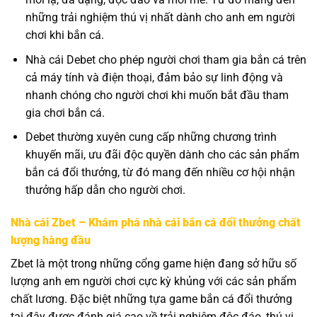
những trải nghiệm thú vị nhất dành cho anh em người
chơi khi bắn cá.
Nhà cái Debet cho phép người chơi tham gia bắn cá trên
cả máy tính và điện thoại, đảm bảo sự linh động và
nhanh chóng cho người chơi khi muốn bắt đầu tham
gia chơi bắn cá.
Debet thường xuyên cung cấp những chương trình
khuyến mãi, ưu đãi độc quyền dành cho các sản phẩm
bắn cá đổi thưởng, từ đó mang đến nhiều cơ hội nhận
thưởng hấp dẫn cho người chơi.
Nhà cái Zbet – Khám phá nhà cái bắn cá đổi thưởng chất
lượng hàng đầu
Zbet là một trong những cổng game hiện đang sở hữu số
lượng anh em người chơi cực kỳ khủng với các sản phẩm
chất lương. Đặc biệt những tựa game bắn cá đổi thưởng
tại đây được đánh giá cao về trải nghiệm độc đáo, thú vị