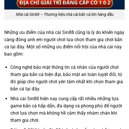
Nhà cái Sin88 – Thương hiệu nhà cái bắn cá lớn hàng đầu
Những ưu điểm của nhà cái Sin88 cũng là lý do khiến ngày
càng đông anh em người chơi lựa chọn tham gia chơi bắn
cá tại đây. Một số những ưu điểm nổi trội của nhà cái này
bao gồm:
Công nghệ bảo mật thông tin cá nhân của người chơi
tham gia bắn cá hiện đại, bảo mật an toàn tuyệt đối, từ
đó giúp cho người chơi yên tâm nhất khi chọn tham gia
bắn cá tại đây.
Nhà cái Sin88 hiện nay cung cấp rất nhiều những tựa
game bắn cá hấp dẫn, đa dạng và phong phú để người
chơi lựa chọn mà không hề cảm thấy nhàm chán khi
tham gia chơi.