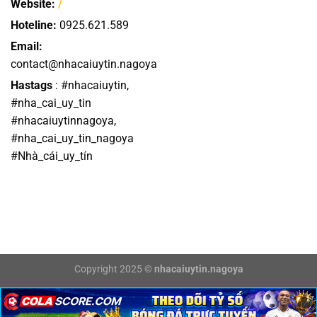
Website:
/
Hoteline:
0925.621.589
Email:
contact@nhacaiuytin.nagoya
Hastags
: #nhacaiuytin,
#nha_cai_uy_tin
#nhacaiuytinnagoya,
#nha_cai_uy_tin_nagoya
#Nhà_cái_uy_tín
Copyright 2025 ©
nhacaiuytin.nagoya