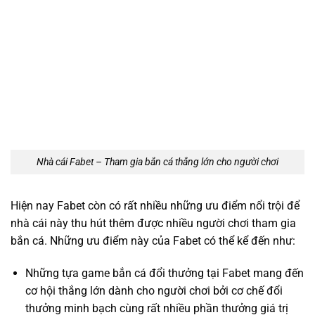
Nhà cái Fabet – Tham gia bắn cá thắng lớn cho người chơi
Hiện nay Fabet còn có rất nhiều những ưu điểm nổi trội để
nhà cái này thu hút thêm được nhiều người chơi tham gia
bắn cá. Những ưu điểm này của Fabet có thể kể đến như:
Những tựa game bắn cá đổi thưởng tại Fabet mang đến
cơ hội thắng lớn dành cho người chơi bởi cơ chế đổi
thưởng minh bạch cùng rất nhiều phần thưởng giá trị